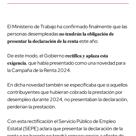
El Ministerio de Trabajo ha confirmado finalmente que las
personas desempleadas 𝐧𝐨 𝐭𝐞𝐧𝐝𝐫𝐚́𝐧 𝐥𝐚 𝐨𝐛𝐥𝐢𝐠𝐚𝐜𝐢𝐨́𝐧 𝐝𝐞
𝐩𝐫𝐞𝐬𝐞𝐧𝐭𝐚𝐫 𝐥𝐚 𝐝𝐞𝐜𝐥𝐚𝐫𝐚𝐜𝐢𝐨́𝐧 𝐝𝐞 𝐥𝐚 𝐫𝐞𝐧𝐭𝐚 este año.
De este modo, el Gobierno 𝐫𝐞𝐜𝐭𝐢𝐟𝐢𝐜𝐚 𝐲 𝐚𝐩𝐥𝐚𝐳𝐚 𝐞𝐬𝐭𝐚
𝐞𝐱𝐢𝐠𝐞𝐧𝐜𝐢𝐚, que había presentado como una novedad para
la Campaña de la Renta 2024.
En dicha novedad también se especificaba que si aquellos
contribuyentes que hubieran cobrado la prestación por
desempleo durante 2024, no presentaban la declaración,
perderían la prestación.
Con esta rectificación el Servicio Público de Empleo
Estatal (SEPE) aclara que presentar la declaración de la
renta o no hacerlo no tendrá consecuencias a efecto de