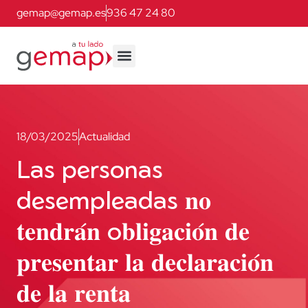
gemap@gemap.es
936 47 24 80
18/03/2025
Actualidad
Las personas
desempleadas 𝐧𝐨
𝐭𝐞𝐧𝐝𝐫𝐚́𝐧 o𝐛𝐥𝐢𝐠𝐚𝐜𝐢𝐨́𝐧 𝐝𝐞
𝐩𝐫𝐞𝐬𝐞𝐧𝐭𝐚𝐫 𝐥𝐚 𝐝𝐞𝐜𝐥𝐚𝐫𝐚𝐜𝐢𝐨́𝐧
𝐝𝐞 𝐥𝐚 𝐫𝐞𝐧𝐭𝐚