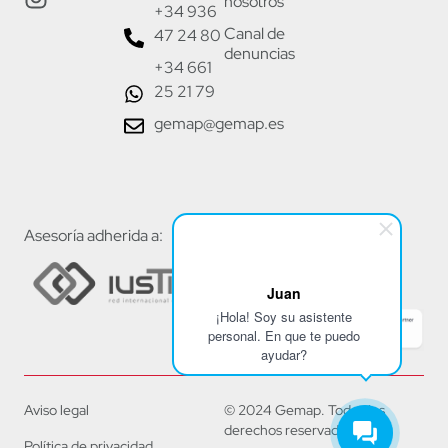
nosotros
+34 936
Canal de
47 24 80
denuncias
+34 661
25 21 79
gemap@gemap.es
Asesoría adherida a:
Juan
¡Hola! Soy su asistente
personal. En que te puedo
ayudar?
Aviso legal
© 2024 Gemap. Todos los
derechos reservados.
Política de privacidad