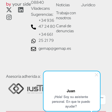
08840
Noticias
Jurídico
Viladecans
Trabaja con
Sugerencias:
nosotros
+34 936
Canal de
47 24 80
denuncias
+34 661
25 21 79
gemap@gemap.es
Asesoría adherida a:
Juan
¡Hola! Soy su asistente
personal. En que te puedo
ayudar?