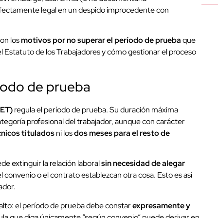
rfectamente legal en un despido improcedente con
son los
motivos por no superar el período de prueba
que
l Estatuto de los Trabajadores y cómo gestionar el proceso
ríodo de prueba
(ET)
regula el período de prueba. Su duración máxima
ategoría profesional del trabajador, aunque con carácter
nicos titulados
ni los
dos meses para el resto de
e extinguir la relación laboral
sin necesidad de alegar
el convenio o el contrato establezcan otra cosa. Esto es así
ador.
lto: el período de prueba debe constar
expresamente y
sula que diga únicamente “según convenio” puede derivar en