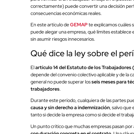
correctamente) puede convertir una decisión pe
consecuencias económicas reales.
En este artículo de
GEMAP
te explicamos cuáles 
puede alegar una empresa, qué límites establece e
sin asumir riesgos innecesarios.
Qué dice la ley sobre el pe
El
artículo 14 del Estatuto de los Trabajadores 
depende del convenio colectivo aplicable y de la c
general no puede superar los
seis meses para téc
trabajadores
.
Durante este período, cualquiera de las partes pued
causa y sin derecho a indemnización
, salvo que 
tanto si decide la empresa como si decide el trabaj
Un punto crítico que muchas empresas pasan por a
con duración concreta en el contrato
. Una cláu