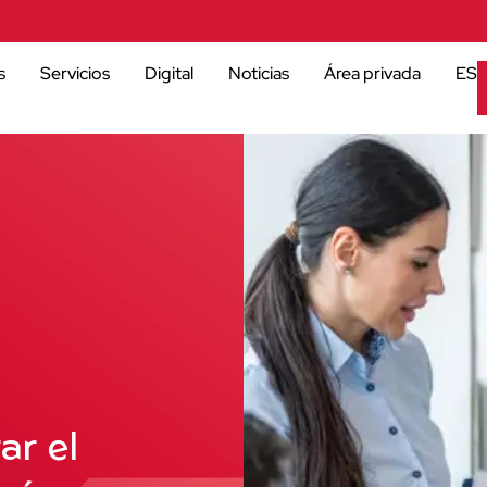
s
Servicios
Digital
Noticias
Área privada
ES
ar el