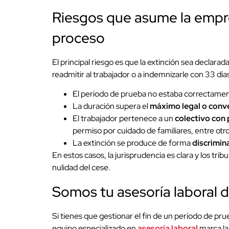
Riesgos que asume la empre
proceso
El principal riesgo es que la extinción sea declarad
readmitir al trabajador o a indemnizarle con 33 día
El período de prueba no estaba correctament
La duración supera el
máximo legal o conve
El trabajador pertenece a un
colectivo con 
permiso por cuidado de familiares, entre otro
La extinción se produce de forma
discrimin
En estos casos, la jurisprudencia es clara y los tri
nulidad del cese.
Somos tu asesoría laboral d
Si tienes que gestionar el fin de un período de pru
equipo especializado en
asesoría laboral
marca la