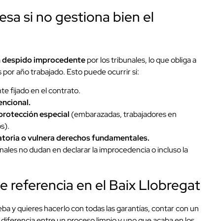
sa si no gestiona bien el
a
despido improcedente
por los tribunales, lo que obliga a
s por año trabajado. Esto puede ocurrir si:
e fijado en el contrato.
ncional.
protección especial
(embarazadas, trabajadores en
s).
atoria o vulnera derechos fundamentales.
bunales no dudan en declarar la improcedencia o incluso la
e referencia en el Baix Llobregat
eba y quieres hacerlo con todas las garantías, contar con un
 diferencia entre un proceso limpio y uno que acaba en los