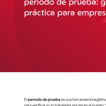
período de prueba: g
práctica para empre
El
período de prueba
es una herramienta legítima
para verificar si un trabajador encaja en el puest