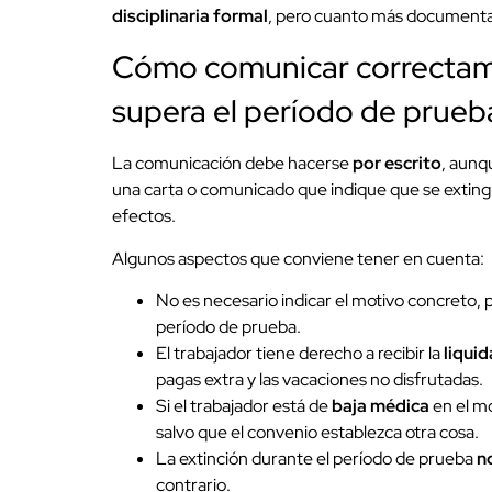
disciplinaria formal
, pero cuanto más documentad
Cómo comunicar correctam
supera el período de prueb
La comunicación debe hacerse
por escrito
, aunq
una carta o comunicado que indique que se extingue
efectos.
Algunos aspectos que conviene tener en cuenta:
No es necesario indicar el motivo concreto, 
período de prueba.
El trabajador tiene derecho a recibir la
liquid
pagas extra y las vacaciones no disfrutadas.
Si el trabajador está de
baja médica
en el mo
salvo que el convenio establezca otra cosa.
La extinción durante el período de prueba
n
contrario.