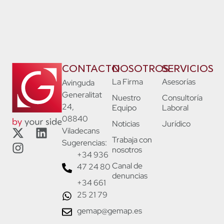
CONTACTO
NOSOTROS
SERVICIOS
La Firma
Asesorías
Avinguda
Generalitat
Nuestro
Consultoría
24,
Equipo
Laboral
08840
Noticias
Jurídico
Viladecans
Trabaja con
Sugerencias:
nosotros
+34 936
Canal de
47 24 80
denuncias
+34 661
25 21 79
gemap@gemap.es