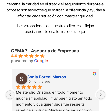
cercana, la claridad en el trato y el seguimiento durante el
proceso son aspectos que marcan la diferencia y ayudan a
afrontar cada situación con más tranquilidad.
Las valoraciones de nuestros clientes reflejan
precisamente esa forma de trabajar.
GEMAP | Asesoría de Empresas
4.6
powered by
G
o
o
g
l
e
Sonia Porcel Martos
10 months ago
 
Me atendió Cristina, en todo momento 
Mu
mucha amabilidad , muy buen trato ,en todo 
pe
momento y cualquier duda fue resuelta , 
repetiría sin duda. Muchas gracias por todo.