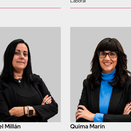
Laboral
l Millán
Quima Marín