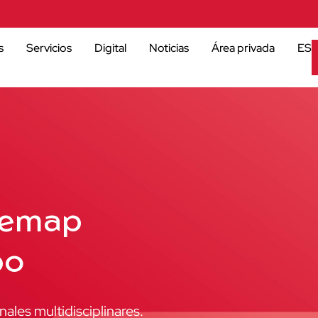
s
Servicios
Digital
Noticias
Área privada
ES
Gemap
po
les multidisciplinares.