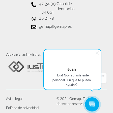
Canal de
47 24 80
denuncias
+34 661
25 21 79
gemap@gemap.es
Asesoría adherida a:
Juan
¡Hola! Soy su asistente
personal. En que te puedo
ayudar?
Aviso legal
© 2024 Gemap. Todos los
derechos reservados.
Política de privacidad