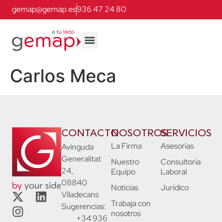
gemap@gemap.es
936 47 24 80
Carlos Meca
CONTACTO
NOSOTROS
SERVICIOS
La Firma
Asesorías
Avinguda
Generalitat
Nuestro
Consultoría
24,
Equipo
Laboral
08840
Noticias
Jurídico
Viladecans
Trabaja con
Sugerencias:
nosotros
+34 936