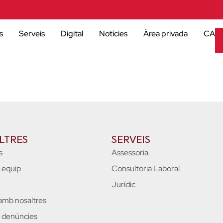
s
Serveis
Digital
Notícies
Àrea privada
CA
LTRES
SERVEIS
s
Assessoria
e equip
Consultoria Laboral
Jurídic
 amb nosaltres
 denúncies