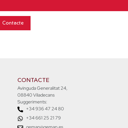
Contacte
CONTACTE
Avinguda Generalitat 24,
08840 Viladecans
Suggeriments:
+34 936 47 24 80
+34 661 25 21 79
gemap@gemap.es