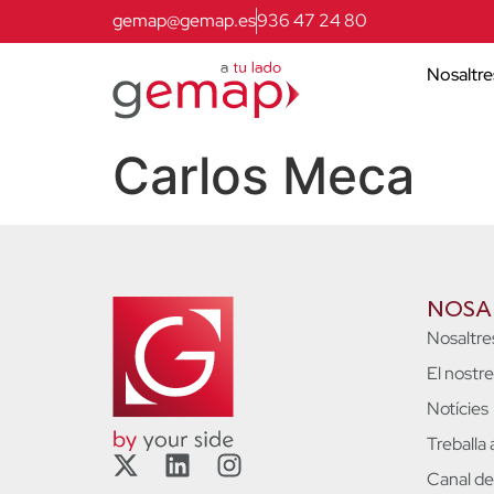
gemap@gemap.es
936 47 24 80
Nosaltre
Carlos Meca
NOSA
Nosaltre
El nostr
Notícies
Treballa
Canal de