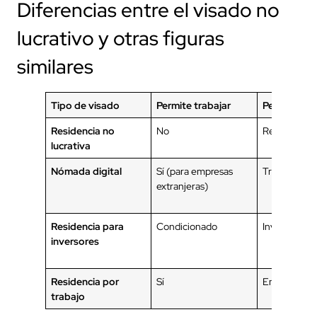
Diferencias entre el visado no
lucrativo y otras figuras
similares
Tipo de visado
Permite trabajar
Perfil
Residencia no
No
Rentistas, ju
lucrativa
Nómada digital
Sí (para empresas
Trabajadore
extranjeras)
Residencia para
Condicionado
Inversores
inversores
Residencia por
Sí
Empleados
trabajo