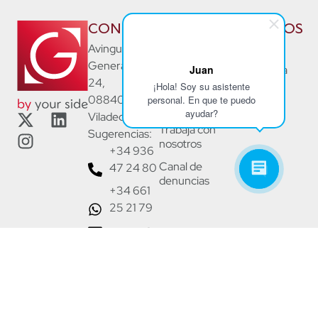
CONTACTO
NOSOTROS
SERVICIOS
La Firma
Asesorías
Avinguda
Generalitat
Juan
Nuestro
Consultoría
24,
Equipo
Laboral
¡Hola! Soy su asistente
08840
personal. En que te puedo
Noticias
Jurídico
ayudar?
Viladecans
Trabaja con
Sugerencias:
nosotros
+34 936
Canal de
47 24 80
denuncias
+34 661
25 21 79
gemap@gemap.es
Asesoría adherida a: