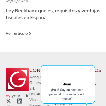
06/07/2026
Ley Beckham: qué es, requisitos y ventajas
fiscales en España
Ver artículo
CONTACTO
NOSOTROS
SERVICIOS
La Firma
Asesorías
Avinguda
Generalitat
Juan
Nuestro
Consultoría
24,
Equipo
Laboral
¡Hola! Soy su asistente
08840
personal. En que te puedo
Noticias
Jurídico
ayudar?
Viladecans
Trabaja con
Sugerencias: