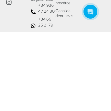
nosotros
+34 936
Canal de
47 24 80
denuncias
+34 661
25 21 79
gemap@gemap.es
Asesoría adherida a:
Aviso legal
© 2024 Gemap. Todos los
derechos reservados.