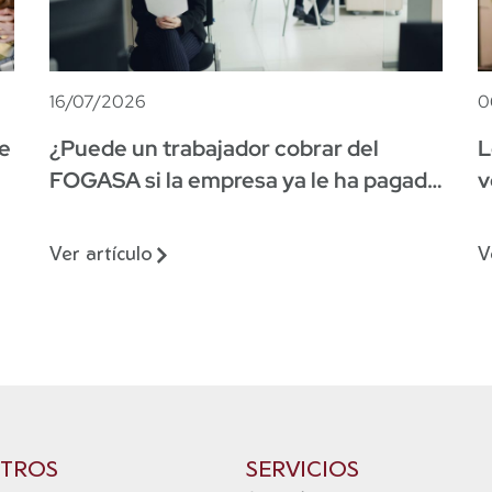
0
16/07/2026
L
de
¿Puede un trabajador cobrar del
v
FOGASA si la empresa ya le ha pagado
parte de la indemnización?
V
Ver artículo
TROS
SERVICIOS