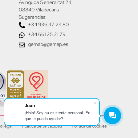
Avinguda Generalitat 24,
08840 Viladecans
Sugerencias:
+34 936 47 24 80
+34 661 25 21 79
gemap@gemap.es
Juan
¡Hola! Soy su asistente personal. En
que te puedo ayudar?
o legal
Política de privacidad
Política de cookies