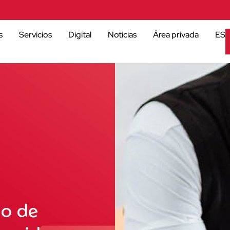
s
Servicios
Digital
Noticias
Área privada
ES
do de