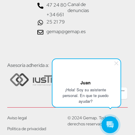
Canal de
47 24 80
denuncias
+34 661
25 21 79
gemap@gemap.es
Asesoría adherida a:
Juan
¡Hola! Soy su asistente
personal. En que te puedo
ayudar?
Aviso legal
© 2024 Gemap. Todos los
derechos reservados.
Política de privacidad