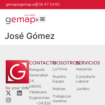
gemap@gemap.es
936 47 24 80
José Gómez
CONTACTO
NOSOTROS
SERVICIOS
La Firma
Asesorías
Avinguda
Generalitat
Nuestro
Consultoría
24,
Equipo
Laboral
08840
Noticias
Jurídico
Viladecans
Trabaja con
Sugerencias:
nosotros
+34 936