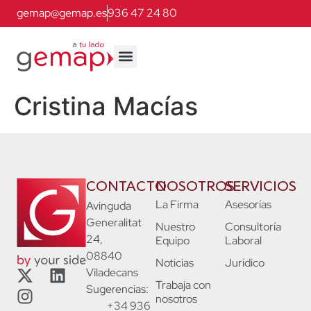
gemap@gemap.es
936 47 24 80
Cristina Macías
CONTACTO
NOSOTROS
SERVICIOS
La Firma
Asesorías
Avinguda
Generalitat
Nuestro
Consultoría
24,
Equipo
Laboral
08840
Noticias
Jurídico
Viladecans
Trabaja con
Sugerencias:
nosotros
+34 936