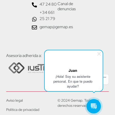
Canal de
47 24 80
denuncias
+34 661
25 21 79
gemap@gemap.es
Asesoría adherida a:
Juan
¡Hola! Soy su asistente
personal. En que te puedo
ayudar?
Aviso legal
© 2024 Gemap. Todos los
derechos reservados.
Política de privacidad