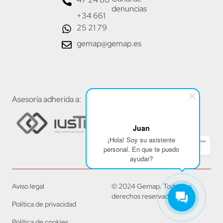
denuncias
+34 661
25 21 79
gemap@gemap.es
Asesoría adherida a:
Juan
¡Hola! Soy su asistente
personal. En que te puedo
ayudar?
Aviso legal
© 2024 Gemap. Todos los
derechos reservados.
Política de privacidad
Política de cookies