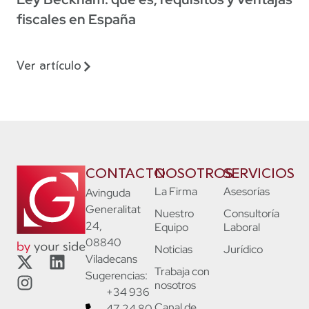
fiscales en España
Ver artículo
CONTACTO
NOSOTROS
SERVICIOS
La Firma
Asesorías
Avinguda
Generalitat
Nuestro
Consultoría
24,
Equipo
Laboral
08840
Noticias
Jurídico
Viladecans
Trabaja con
Sugerencias:
nosotros
+34 936
Canal de
47 24 80