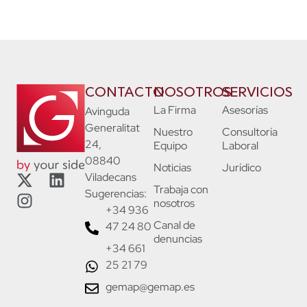
CONTACTO
NOSOTROS
SERVICIOS
La Firma
Asesorías
Avinguda
Generalitat
Nuestro
Consultoría
24,
Equipo
Laboral
08840
Noticias
Jurídico
Viladecans
Trabaja con
Sugerencias:
nosotros
+34 936
Canal de
47 24 80
denuncias
+34 661
25 21 79
gemap@gemap.es