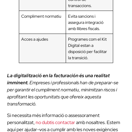
transaccions.
Compliment normatiu
Evita sancions i
assegura integració
amb llibres fiscals.
Acces a ajudes
Programes com el Kit
Digital estan a
disposició per facilitar
la transició.
La digitalització en la facturación és una realitat
imminent.
Empreses i professionals han de preparar-se
per garantir el cumpliment normatiu, minimitzan riscos i
aprofitant les oportunitats que ofereix aquesta
transformació.
Si necessita més informació o assessorament
personalitzat,
no dubtis contactar
amb nosaltres. Estem
aquí per ajudar-vos a cumplir amb les noves exigències