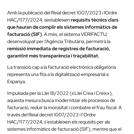
Amb la publicació del Reial decret 1007/2023 i lOrdre
HAC/1177/2024, sestableixen
requisits tècnics clars
que hauran de complir els sistemes informàtics de
facturació (SIF)
. A més, el sistema VERIFACTU,
desenvolupat per l’Agència Tributària, permetrà la
remissió immediata de registres de facturació,
garantint més transparència i traçabilitat.
La transició cap a la facturació electrònica obligatòria
representa una fita a la digitalització empresarial a
Espanya.
Impulsada per la Llei 18/2022 («Llei Crea i Creix»),
aquesta mesura busca modernitzar els processos de
facturació, reduir la morositat i combatre el frau fiscal. A
través del Reial decret 1007/2023 i l’Ordre
HAC/1177/2024, s’estableixen els requisits per als
sistemes informàtics de facturació (SIF), mentre que el