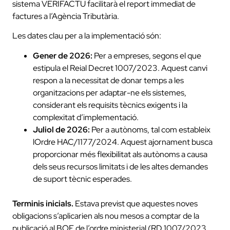
sistema VERIFACTU facilitarà el report immediat de
factures a l’Agència Tributària.
Les dates clau per a la implementació són:
Gener de 2026:
Per a empreses, segons el que
estipula el Reial Decret 1007/2023. Aquest canvi
respon a la necessitat de donar temps a les
organitzacions per adaptar-ne els sistemes,
considerant els requisits tècnics exigents i la
complexitat d’implementació.
Juliol de 2026:
Per a autònoms, tal com estableix
lOrdre HAC/1177/2024. Aquest ajornament busca
proporcionar més flexibilitat als autònoms a causa
dels seus recursos limitats i de les altes demandes
de suport tècnic esperades.
Terminis inicials.
Estava previst que aquestes noves
obligacions s’aplicarien als nou mesos a comptar de la
publicació al BOE de l’ordre ministerial (RD 1007/2023,