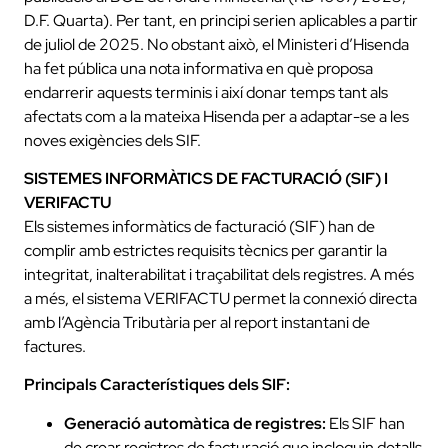
D.F. Quarta). Per tant, en principi serien aplicables a partir
de juliol de 2025. No obstant això, el Ministeri d’Hisenda
ha fet pública una nota informativa en què proposa
endarrerir aquests terminis i així donar temps tant als
afectats com a la mateixa Hisenda per a adaptar-se a les
noves exigències dels SIF.
SISTEMES INFORMÀTICS DE FACTURACIÓ (SIF) I
VERIFACTU
Els sistemes informàtics de facturació (SIF) han de
complir amb estrictes requisits tècnics per garantir la
integritat, inalterabilitat i traçabilitat dels registres. A més
a més, el sistema VERIFACTU permet la connexió directa
amb l’Agència Tributària per al report instantani de
factures.
Principals Característiques dels SIF:
Generació automàtica de registres:
Els SIF han
de crear registres de facturació que incloguin detalls