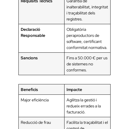
Requisits Tècnics
Garantia de
inalterabilitat, integritat
i traçabilitat dels
registres.
Declaració
Obligatòria
Responsable
peraproductors de
software, certificant
conformitat normativa.
Sancions
Fins a 50.000 € per us
de sistemes no
conformes.
Beneficis
Impacte
Major eficiència
Agilitza la gestió i
redueix errades a la
facturació.
Reducció de frau
Facilita la traçabilitat i el
control de