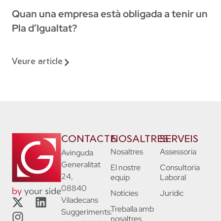
Quan una empresa està obligada a tenir un
Pla d’Igualtat?
Veure article
CONTACTE
NOSALTRES
SERVEIS
Nosaltres
Assessoria
Avinguda
Generalitat
El nostre
Consultoria
24,
equip
Laboral
08840
Notícies
Jurídic
Viladecans
Treballa amb
Suggeriments:
nosaltres