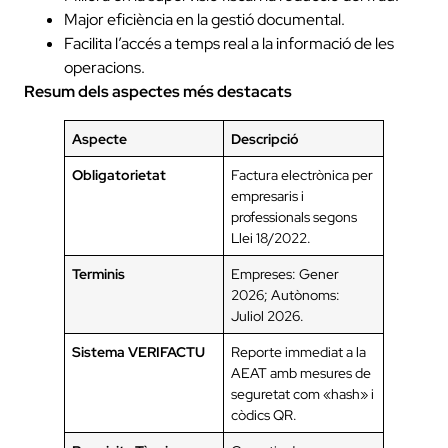
Major eficiència en la gestió documental.
Facilita l’accés a temps real a la informació de les
operacions.
Resum dels aspectes més destacats
Aspecte
Descripció
Obligatorietat
Factura electrònica per
empresaris i
professionals segons
Llei 18/2022.
Terminis
Empreses: Gener
2026; Autònoms:
Juliol 2026.
Sistema VERIFACTU
Reporte immediat a la
AEAT amb mesures de
seguretat com «hash» i
còdics QR.