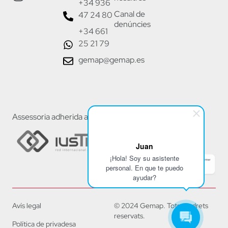
+34 936
Canal de
47 24 80
denúncies
+34 661
25 21 79
gemap@gemap.es
Assessoria adherida a:
Juan
¡Hola! Soy su asistente
personal. En que te puedo
ayudar?
Avís legal
© 2024 Gemap. Tots els drets
reservats.
Política de privadesa