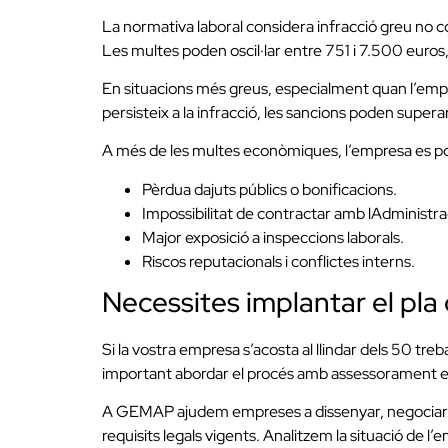
La normativa laboral considera infracció greu no co
Les multes poden oscil·lar entre 751 i 7.500 euros,
En situacions més greus, especialment quan l’empre
persisteix a la infracció, les sancions poden supe
A més de les multes econòmiques, l’empresa es pot
Pèrdua dajuts públics o bonificacions.
Impossibilitat de contractar amb lAdministra
Major exposició a inspeccions laborals.
Riscos reputacionals i conflictes interns.
Necessites implantar el pla 
Si la vostra empresa s’acosta al llindar dels 50 treb
important abordar el procés amb assessorament es
A GEMAP ajudem empreses a dissenyar, negociar i re
requisits legals vigents. Analitzem la situació de 