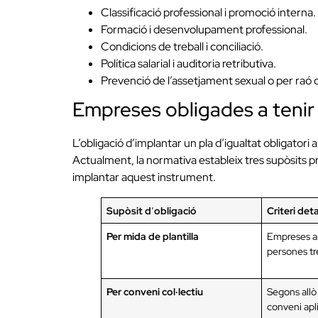
Classificació professional i promoció interna.
Formació i desenvolupament professional.
Condicions de treball i conciliació.
Política salarial i auditoria retributiva.
Prevenció de l’assetjament sexual o per raó 
Empreses obligades a tenir 
L’obligació d’implantar un pla d’igualtat obligatori
Actualment, la normativa estableix tres supòsits pr
implantar aquest instrument.
Supòsit d
‘
obligació
Criteri deta
Per mida de plantilla
Empreses 
persones tr
Per conveni col·lectiu
Segons allò 
conveni apl