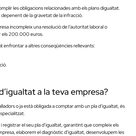
mplir les obligacions relacionades amb els plans digualtat.
 depenent de la gravetat de la infracció.
sa incompleix una resolució de l’autoritat laboral o
rar els 200.000 euros.
 enfrontar a altres conseqüències rellevants:
ció.
d’igualtat a la teva empresa?
alladors o ja està obligada a comptar amb un pla d’igualtat, és
pecialitzat.
gistrar el seu pla d’igualtat, garantint que compleix els
l’empresa, elaborem el diagnòstic d’igualtat, desenvolupem les