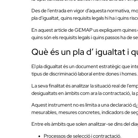
Des de l’entrada en vigor d’aquesta normativa, mo
pla d’igualtat, quins requisits legals hi ha i quins ri
En aquest article de GEMAP us expliquem quines em
quins són els requisits legals i quins passos ha de
Què és un pla d’ igualtat i q
El pla digualtat és un document estratègic que in
tipus de discriminació laboral entre dones i homes.
La seva finalitat és analitzar la situació real de l’
desigualtats en àmbits com ara la contractació, la p
Aquest instrument no es limita a una declaració d¿in
mesurables, mesures concretes, indicadors de seg
Entre els àmbits que solen analitzar-se dins del di
Processos de selecció i contractació.