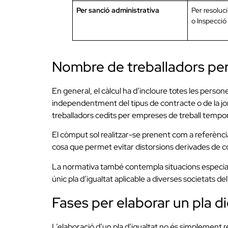
Per sanció administrativa
Per resoluci
o Inspecció 
Nombre de treballadors per 
En general, el càlcul ha d’incloure totes les person
independentment del tipus de contracte o de la jo
treballadors cedits per empreses de treball tempor
El còmput sol realitzar-se prenent com a referènci
cosa que permet evitar distorsions derivades de c
La normativa també contempla situacions especial
únic pla d’igualtat aplicable a diverses societats de
Fases per elaborar un pla d
L’elaboració d’un pla d’igualtat no és simplement