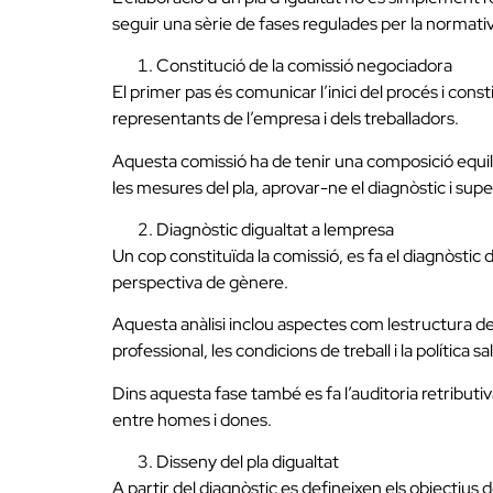
seguir una sèrie de fases regulades per la normativ
Constitució de la comissió negociadora
El primer pas és comunicar l’inici del procés i con
representants de l’empresa i dels treballadors.
Aquesta comissió ha de tenir una composició equil
les mesures del pla, aprovar-ne el diagnòstic i supe
Diagnòstic digualtat a lempresa
Un cop constituïda la comissió, es fa el diagnòstic d
perspectiva de gènere.
Aquesta anàlisi inclou aspectes com lestructura de 
professional, les condicions de treball i la política sal
Dins aquesta fase també es fa l’auditoria retributiv
entre homes i dones.
Disseny del pla digualtat
A partir del diagnòstic es defineixen els objectius 