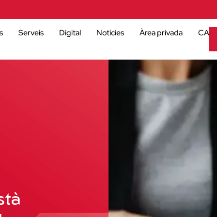
s
Serveis
Digital
Notícies
Àrea privada
CA
stà