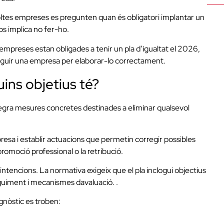
ltes empreses es pregunten quan és obligatori implantar un
scos implica no fer-ho.
preses estan obligades a tenir un pla d’igualtat el 2026,
 seguir una empresa per elaborar-lo correctament.
uins objetius té?
tegra mesures concretes destinades a eliminar qualsevol
empresa i establir actuacions que permetin corregir possibles
romoció professional o la retribució.
tencions. La normativa exigeix ​​que el pla inclogui objectius
uiment i mecanismes davaluació. .
agnòstic es troben: