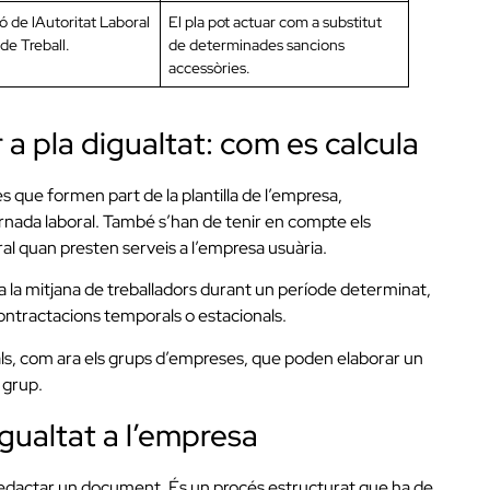
ó de lAutoritat Laboral
El pla pot actuar com a substitut
de Treball.
de determinades sancions
accessòries.
a pla digualtat: com es calcula
es que formen part de la plantilla de l’empresa,
rnada laboral. També s’han de tenir en compte els
al quan presten serveis a l’empresa usuària.
a la mitjana de treballadors durant un període determinat,
ontractacions temporals o estacionals.
s, com ara els grups d’empreses, que poden elaborar un
l grup.
igualtat a l’empresa
 redactar un document. És un procés estructurat que ha de