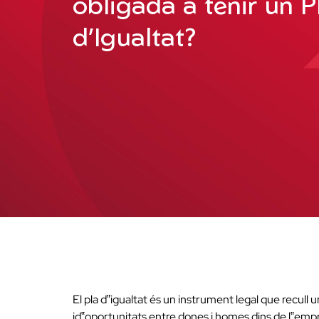
obligada a tenir un P
d’Igualtat?
El pla d‟igualtat és un instrument legal que recull 
id‟oportunitats entre dones i homes dins de l‟emp