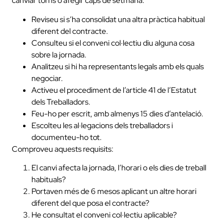
canviar torns o afegir caps de setmana:
Reviseu si s’ha consolidat una altra pràctica habitual
diferent del contracte.
Consulteu si el conveni col·lectiu diu alguna cosa
sobre la jornada.
Analitzeu si hi ha representants legals amb els quals
negociar.
Activeu el procediment de l’article 41 de l’Estatut
dels Treballadors.
Feu-ho per escrit, amb almenys 15 dies d’antelació.
Escolteu les al·legacions dels treballadors i
documenteu-ho tot.
Comproveu aquests requisits:
El canvi afecta la jornada, l’horari o els dies de treball
habituals?
Portaven més de 6 mesos aplicant un altre horari
diferent del que posa el contracte?
He consultat el conveni col·lectiu aplicable?