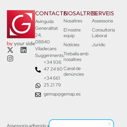
CONTACTE
NOSALTRES
SERVEIS
Nosaltres
Assessoria
Avinguda
Generalitat
El nostre
Consultoria
24,
equip
Laboral
08840
Notícies
Jurídic
Viladecans
Treballa amb
Suggeriments:
nosaltres
+34 936
Canal de
47 24 80
denúncies
+34 661
25 21 79
gemap@gemap.es
Assessoria adherida a: