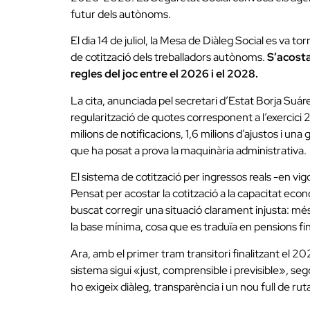
futur dels autònoms.
El dia 14 de juliol, la Mesa de Diàleg Social es va to
de cotització dels treballadors autònoms.
S’acosta
regles del joc entre el 2026 i el 2028.
La cita, anunciada pel secretari d’Estat Borja Suár
regularització de quotes corresponent a l’exercici 2
milions de notificacions, 1,6 milions d’ajustos i u
que ha posat a prova la maquinària administrativa.
El sistema de cotització per ingressos reals -en vi
Pensat per acostar la cotització a la capacitat ec
buscat corregir una situació clarament injusta: mé
la base mínima, cosa que es traduïa en pensions fi
Ara, amb el primer tram transitori finalitzant el 2
sistema sigui «just, comprensible i previsible», se
ho exigeix diàleg, transparència i un nou full de rut