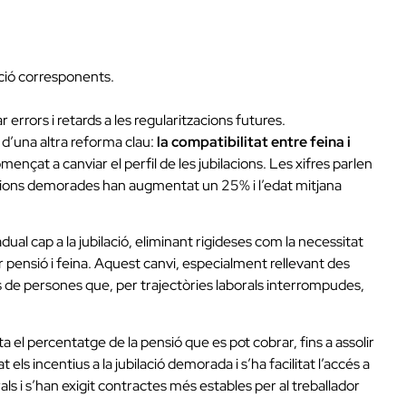
ació corresponents.
 errors i retards a les regularitzacions futures.
 d’una altra reforma clau:
la compatibilitat entre feina i
omençat a canviar el perfil de les jubilacions. Les xifres parlen
acions demorades han augmentat un 25% i l’edat mitjana
ual cap a la jubilació, eliminant rigideses com la necessitat
 pensió i feina. Aquest canvi, especialment rellevant des
s de persones que, per trajectòries laborals interrompudes,
ta el percentatge de la pensió que es pot cobrar, fins a assolir
 els incentius a la jubilació demorada i s’ha facilitat l’accés a
als i s’han exigit contractes més estables per al treballador