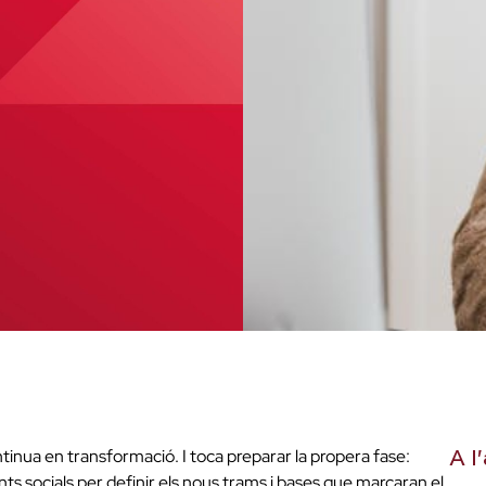
ntinua en transformació. I toca preparar la propera fase:
A l'
 socials per definir els nous trams i bases que marcaran el