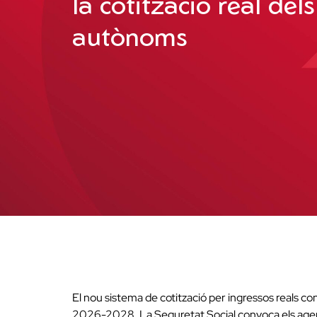
la cotització real dels
autònoms
El nou sistema de cotització per ingressos reals co
2026-2028. La Seguretat Social convoca els agents