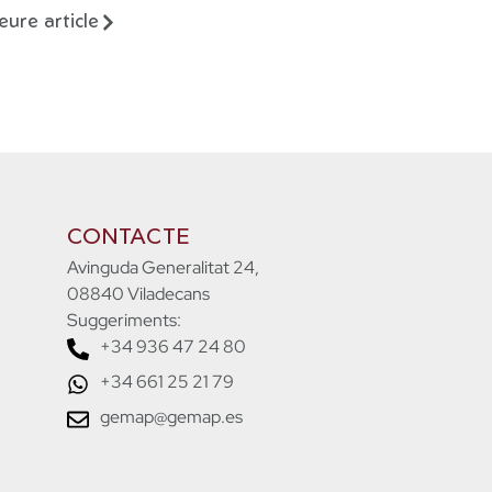
eure article
CONTACTE
Avinguda Generalitat 24,
08840 Viladecans
Suggeriments:
+34 936 47 24 80
+34 661 25 21 79
gemap@gemap.es