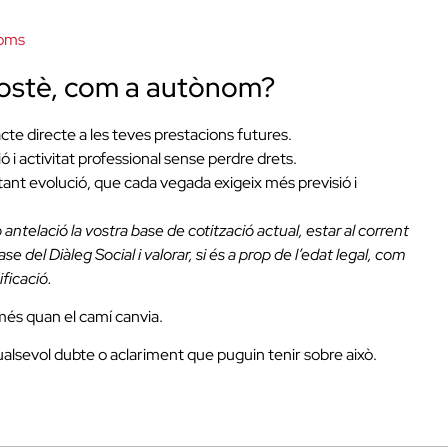
noms
 vostè, com a autònom?
cte directe a les teves prestacions futures.
 i activitat professional sense perdre drets.
tant evolució, que cada vegada exigeix més previsió i
telació la vostra base de cotització actual, estar al corrent
 del Diàleg Social i valorar, si és a prop de l’edat legal, com
ificació.
és quan el camí canvia.
alsevol dubte o aclariment que puguin tenir sobre això.