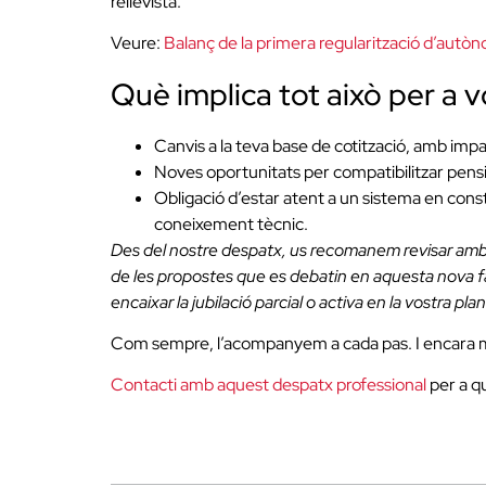
rellevista.
Veure:
Balanç de la primera regularització d’autò
Què implica tot això per a
Canvis a la teva base de cotització, amb impa
Noves oportunitats per compatibilitzar pensió
Obligació d’estar atent a un sistema en cons
coneixement tècnic.
Des del nostre despatx, us recomanem revisar amb an
de les propostes que es debatin en aquesta nova fase
encaixar la jubilació parcial o activa en la vostra plan
Com sempre, l’acompanyem a cada pas. I encara m
Contacti amb aquest despatx professional
per a qu