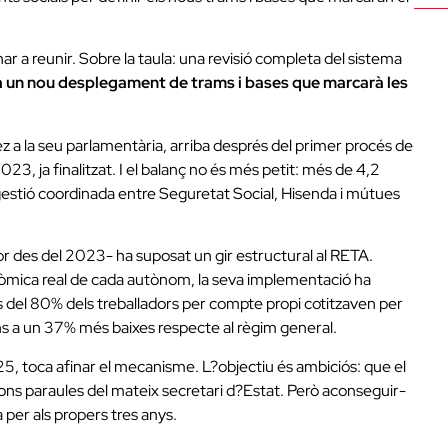
rnar a reunir. Sobre la taula: una revisió completa del sistema
 un nou desplegament de trams i bases que marcarà les
ez a la seu parlamentària, arriba després del primer procés de
023, ja finalitzat. I el balanç no és més petit: més de 4,2
na gestió coordinada entre Seguretat Social, Hisenda i mútues
gor des del 2023- ha suposat un gir estructural al RETA.
onòmica real de cada autònom, la seva implementació ha
s del 80% dels treballadors per compte propi cotitzaven per
ns a un 37% més baixes respecte al règim general.
025, toca afinar el mecanisme. L?objectiu és ambiciós: que el
gons paraules del mateix secretari d?Estat. Però aconseguir-
a per als propers tres anys.