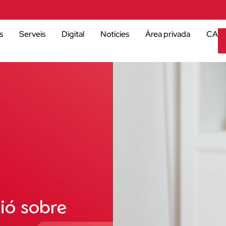
s
Serveis
Digital
Notícies
Àrea privada
CA
ció sobre