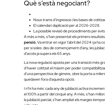
Què s’està negociant?
Nous trams d’ingressos i les bases de cotitz
El calendari daplicació per al 2026-2028.
La possible revisió de procediments per evitar
A més a més, s’han presentat els primers resultats
pensió.
Va entrar en vigor l’abril del 2024 i ja ha c
per si soles: des de començament d’any, les jubil
d’accés ja supera els 65 anys.
La nova regulació aposta per una transició més grad
d’haver cotitzat el màxim per poder compatibilitzar
d’una perspectiva de gènere, obre la porta a miler
quedaven fora d’aquesta opció.
I n’hi ha més: cada any de jubilació activa incremen
el 100% a partir del cinquè any. A més, s’han millorat
la jubilació parcial, s’han ampliat els marges tempor