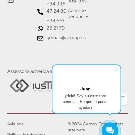
nosaltres
+34 936
Canal de
47 24 80
denúncies
+34 661
25 21 79
gemap@gemap.es
Assessoria adherida a:
Juan
¡Hola! Soy su asistente
personal. En que te puedo
ayudar?
Avís legal
© 2024 Gemap. Tots els drets
reservats.
Política de privadesa