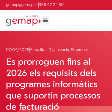
gemap@gemap.es
936 47 24 80
07/04/2025
Actualitat
,
Digitalizació
,
Empresas
Es prorroguen fins al
2026 els requisits dels
programes informàtics
que suportin processos
de facturació