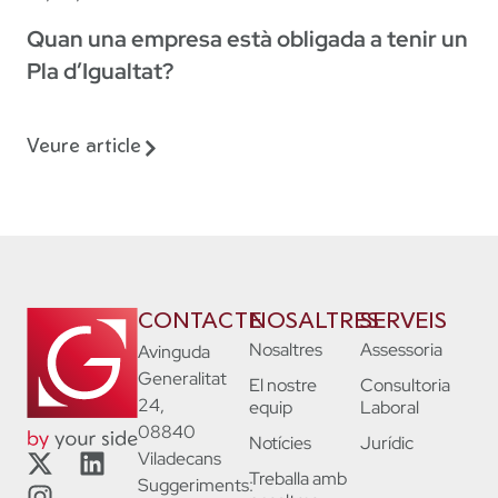
Quan una empresa està obligada a tenir un
Pla d’Igualtat?
Veure article
CONTACTE
NOSALTRES
SERVEIS
Nosaltres
Assessoria
Avinguda
Generalitat
El nostre
Consultoria
24,
equip
Laboral
08840
Notícies
Jurídic
Viladecans
Treballa amb
Suggeriments: