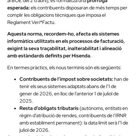
al BOE del 2 d’abril), es formalitza una
pròrroga
esperada:
els contribuents disposaran de més temps per
complir les obligacions tècniques que imposa el
Reglament Veri*Factu.
Aquesta norma, recordem-ho, afecta els sistemes
informàtics utilitzats en els processos de facturació,
exigint la seva traçabilitat, inalterabilitat i alineació
amb estàndards definits per Hisenda.
En termes pràctics, els nous terminis són els següents:
Contribuents de l’impost sobre societats:
han de
tenir els seus sistemes adaptats abans de l’1 de
gener de 2026, en lloc de l’anterior 1 de juliol de
2025.
Resta d’obligats tributaris
(autònoms, entitats en
règim d’atribució de rendes, contribuents de l’IRNR
amb establiment permanent): la data límit serà l’1 de
juliol de 2026.