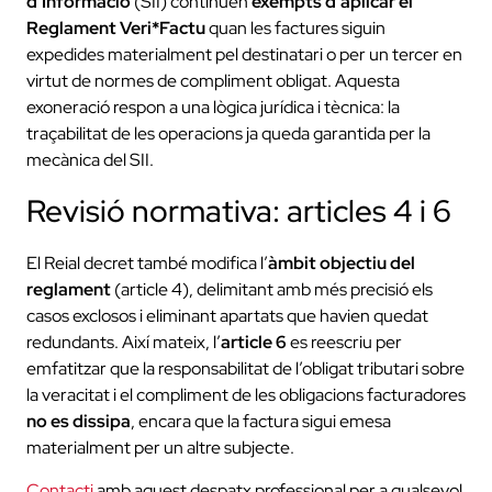
d’Informació
(SII) continuen
exempts d’aplicar el
Reglament Veri*Factu
quan les factures siguin
expedides materialment pel destinatari o per un tercer en
virtut de normes de compliment obligat. Aquesta
exoneració respon a una lògica jurídica i tècnica: la
traçabilitat de les operacions ja queda garantida per la
mecànica del SII.
Revisió normativa: articles 4 i 6
El Reial decret també modifica l’
àmbit objectiu del
reglament
(article 4), delimitant amb més precisió els
casos exclosos i eliminant apartats que havien quedat
redundants. Així mateix, l’
article 6
es reescriu per
emfatitzar que la responsabilitat de l’obligat tributari sobre
la veracitat i el compliment de les obligacions facturadores
no es dissipa
, encara que la factura sigui emesa
materialment per un altre subjecte.
Contacti
amb aquest despatx professional per a qualsevol