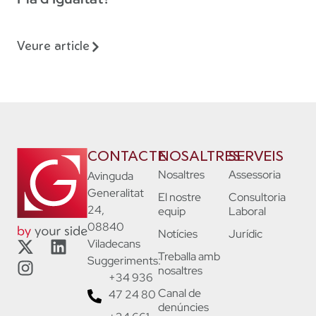
Veure article
CONTACTE
NOSALTRES
SERVEIS
Nosaltres
Assessoria
Avinguda
Generalitat
El nostre
Consultoria
24,
equip
Laboral
08840
Notícies
Jurídic
Viladecans
Treballa amb
Suggeriments:
nosaltres
+34 936
Canal de
47 24 80
denúncies