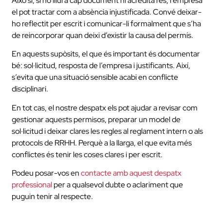
Això sí, si no lliura cap document ni acredita res, l’empresa
el pot tractar com a absència injustificada. Convé deixar-
ho reflectit per escrit i comunicar-li formalment que s’ha
de reincorporar quan deixi d’existir la causa del permís.
En aquests supòsits, el que és important és documentar
bé: sol·licitud, resposta de l’empresa i justificants. Així,
s’evita que una situació sensible acabi en conflicte
disciplinari.
En tot cas, el nostre despatx els pot ajudar a revisar com
gestionar aquests permisos, preparar un model de
sol·licitud i deixar clares les regles al reglament intern o als
protocols de RRHH. Perquè a la llarga, el que evita més
conflictes és tenir les coses clares i per escrit.
Podeu posar-vos en
contacte amb aquest despatx
professional
per a qualsevol dubte o aclariment que
puguin tenir al respecte.