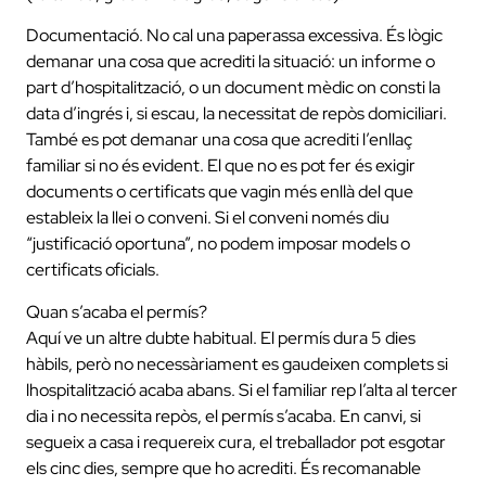
Documentació. No cal una paperassa excessiva. És lògic
demanar una cosa que acrediti la situació: un informe o
part d’hospitalització, o un document mèdic on consti la
data d’ingrés i, si escau, la necessitat de repòs domiciliari.
També es pot demanar una cosa que acrediti l’enllaç
familiar si no és evident. El que no es pot fer és exigir
documents o certificats que vagin més enllà del que
estableix la llei o conveni. Si el conveni només diu
“justificació oportuna”, no podem imposar models o
certificats oficials.
Quan s’acaba el permís?
Aquí ve un altre dubte habitual. El permís dura 5 dies
hàbils, però no necessàriament es gaudeixen complets si
lhospitalització acaba abans. Si el familiar rep l’alta al tercer
dia i no necessita repòs, el permís s’acaba. En canvi, si
segueix a casa i requereix cura, el treballador pot esgotar
els cinc dies, sempre que ho acrediti. És recomanable