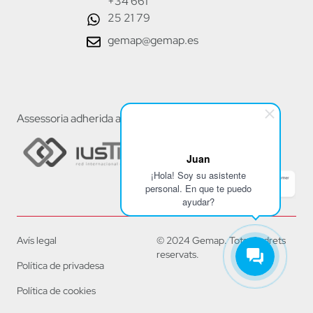
+34 661
25 21 79
gemap@gemap.es
Assessoria adherida a:
Juan
¡Hola! Soy su asistente
personal. En que te puedo
ayudar?
Avís legal
© 2024 Gemap. Tots els drets
reservats.
Política de privadesa
Política de cookies