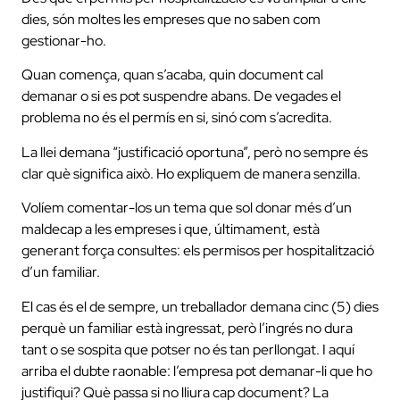
dies, són moltes les empreses que no saben com
gestionar-ho.
Quan comença, quan s’acaba, quin document cal
demanar o si es pot suspendre abans. De vegades el
problema no és el permís en si, sinó com s’acredita.
La llei demana “justificació oportuna”, però no sempre és
clar què significa això. Ho expliquem de manera senzilla.
Volíem comentar-los un tema que sol donar més d’un
maldecap a les empreses i que, últimament, està
generant força consultes: els permisos per hospitalització
d’un familiar.
El cas és el de sempre, un treballador demana cinc (5) dies
perquè un familiar està ingressat, però l’ingrés no dura
tant o se sospita que potser no és tan perllongat. I aquí
arriba el dubte raonable: l’empresa pot demanar-li que ho
justifiqui? Què passa si no lliura cap document? La