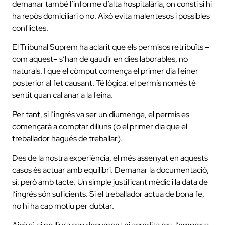
demanar també l’informe d’alta hospitalària, on consti si hi
ha repòs domiciliari o no. Això evita malentesos i possibles
conflictes.
El Tribunal Suprem ha aclarit que els permisos retribuïts –
com aquest– s’han de gaudir en dies laborables, no
naturals. I que el còmput comença el primer dia feiner
posterior al fet causant. Té lògica: el permís només té
sentit quan cal anar a la feina.
Per tant, si l’ingrés va ser un diumenge, el permís es
començarà a comptar dilluns (o el primer dia que el
treballador hagués de treballar).
Des de la nostra experiència, el més assenyat en aquests
casos és actuar amb equilibri. Demanar la documentació,
sí, però amb tacte. Un simple justificant mèdic i la data de
l’ingrés són suficients. Si el treballador actua de bona fe,
no hi ha cap motiu per dubtar.