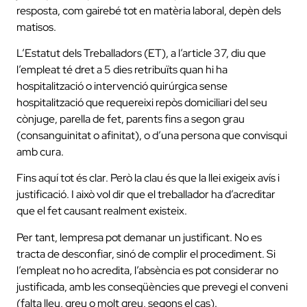
resposta, com gairebé tot en matèria laboral, depèn dels
matisos.
L’Estatut dels Treballadors (ET), a l’article 37, diu que
l’empleat té dret a 5 dies retribuïts quan hi ha
hospitalització o intervenció quirúrgica sense
hospitalització que requereixi repòs domiciliari del seu
cònjuge, parella de fet, parents fins a segon grau
(consanguinitat o afinitat), o d’una persona que convisqui
amb cura.
Fins aquí tot és clar. Però la clau és que la llei exigeix ​​avís i
justificació. I això vol dir que el treballador ha d’acreditar
que el fet causant realment existeix.
Per tant, lempresa pot demanar un justificant. No es
tracta de desconfiar, sinó de complir el procediment. Si
l’empleat no ho acredita, l’absència es pot considerar no
justificada, amb les conseqüències que prevegi el conveni
(falta lleu, greu o molt greu, segons el cas).