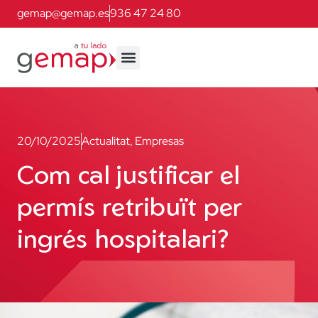
gemap@gemap.es
936 47 24 80
20/10/2025
Actualitat
,
Empresas
Com cal justificar el
permís retribuït per
ingrés hospitalari?