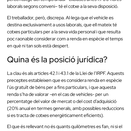
laborals segons conveni– té el cotxe a la seva disposició.
El treballador, però, discrepa. Al·lega que el vehicle es
destina exclusivament a usos laborals, que ell mateix té
cotxes particulars per a la seva vida personal i que resulta
poc raonable considerar com a renda en espècie el temps
en què ni tan sols està despert.
Quina és la posició jurídica?
La clau és als articles 42.1 i 43.1 de la Llei de l’IRPF. Aquests
preceptes estableixen que es considera renda en espècie
l’ús gratuït de béns per a fins particulars, i que aquesta
renda s’ha de valorar -en el cas de vehicles- per un
percentatge del valor de mercat o del cost d’adquisició
(20% anual en termes generals, amb possibles reduccions
si es tracta de cotxes energèticament eficients).
El que és rellevant no és quants quilòmetres es fan, ni si el