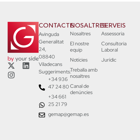
CONTACTE
NOSALTRES
SERVEIS
Nosaltres
Assessoria
Avinguda
Generalitat
El nostre
Consultoria
24,
equip
Laboral
08840
Notícies
Jurídic
Viladecans
Treballa amb
Suggeriments:
nosaltres
+34 936
Canal de
47 24 80
denúncies
+34 661
25 21 79
gemap@gemap.es