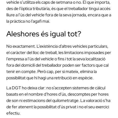
vehicle s’utilitza els caps de setmana o no. El que importa,
des de l’òptica tributària, és que el treballador tingui accés
lliure a l’ús del vehicle fora de la seva jornada, encara que a
la pràctica no l’agafi mai.
Aleshores és igual tot?
No exactament. L’existència d’altres vehicles particulars,
el caràcter del lloc de treball, les limitacions imposades per
l’empresa a l’ús del vehicle o fins i tot la seva localització
fora del domicili del treballador poden ser factors que cal
tenir en compte. Però cap, per si mateix, elimina la
possibilitat que hi hagi una retribució en espècie.
La DGT ho deixa clar: no s’accepten sistemes de càlcul
basats en el nombre d’hores d’ús, descomptes per hores
de son ni estimacions del quilometratge. La valoració s’ha
de fer atenent la possibilitat d’ús privat i no el seu exercici
efectiu.